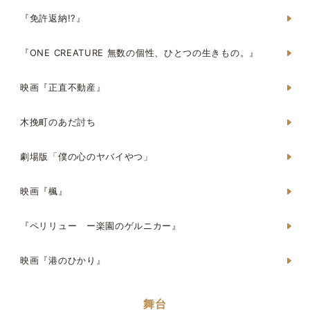
『免許返納!?』
『ONE CREATURE 無数の個性、ひとつの生きもの。』
映画『正直不動産』
木挽町のあだ討ち
劇場版「僕の心のヤバイやつ」
映画『楓』
『ペリリュー ー楽園のゲルニカー』
映画『港のひかり』
舞台