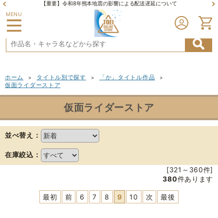
【重要】令和8年熊本地震の影響による配送遅延について
MENU
ホーム
タイトル別で探す
「か」タイトル作品
>
>
>
仮面ライダーストア
仮面ライダーストア
並べ替え：
在庫絞込：
[321～360件]
380
件あります
最初
前
6
7
8
9
10
次
最後