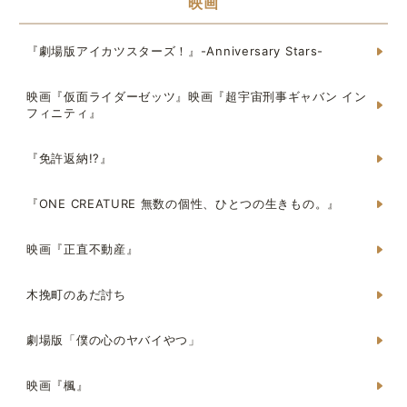
映画
『劇場版アイカツスターズ！』-Anniversary Stars-
映画『仮面ライダーゼッツ』映画『超宇宙刑事ギャバン イン
フィニティ』
『免許返納!?』
『ONE CREATURE 無数の個性、ひとつの生きもの。』
映画『正直不動産』
木挽町のあだ討ち
劇場版「僕の心のヤバイやつ」
映画『楓』