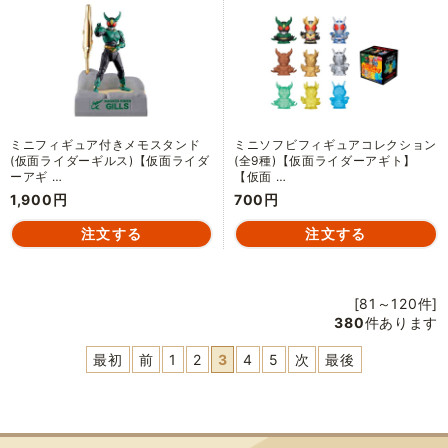
ミニフィギュア付きメモスタンド
ミニソフビフィギュアコレクション
(仮面ライダーギルス)【仮面ライダ
(全9種)【仮面ライダーアギト】
ーアギ …
【仮面 …
1,900円
700円
[81～120件]
380
件あります
最初
前
1
2
3
4
5
次
最後