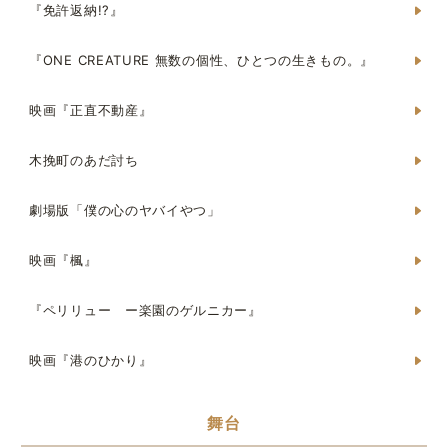
『免許返納!?』
『ONE CREATURE 無数の個性、ひとつの生きもの。』
映画『正直不動産』
木挽町のあだ討ち
劇場版「僕の心のヤバイやつ」
映画『楓』
『ペリリュー ー楽園のゲルニカー』
映画『港のひかり』
舞台