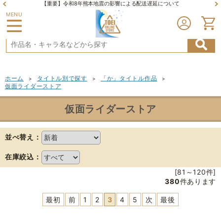
【重要】令和8年熊本地震の影響による配送遅延について
MENU
ホーム
タイトル別で探す
「か」タイトル作品
>
>
>
仮面ライダーストア
仮面ライダーストア
並べ替え：
在庫絞込：
[81～120件]
380
件あります
最初
前
1
2
3
4
5
次
最後