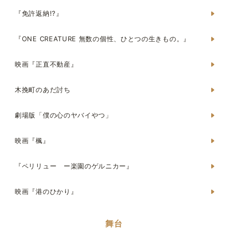
『免許返納!?』
『ONE CREATURE 無数の個性、ひとつの生きもの。』
映画『正直不動産』
木挽町のあだ討ち
劇場版「僕の心のヤバイやつ」
映画『楓』
『ペリリュー ー楽園のゲルニカー』
映画『港のひかり』
舞台