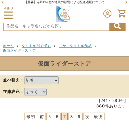
【重要】令和8年熊本地震の影響による配送遅延について
MENU
ホーム
タイトル別で探す
「か」タイトル作品
>
>
>
仮面ライダーストア
仮面ライダーストア
並べ替え：
在庫絞込：
[241～280件]
380
件あります
最初
前
5
6
7
8
9
次
最後