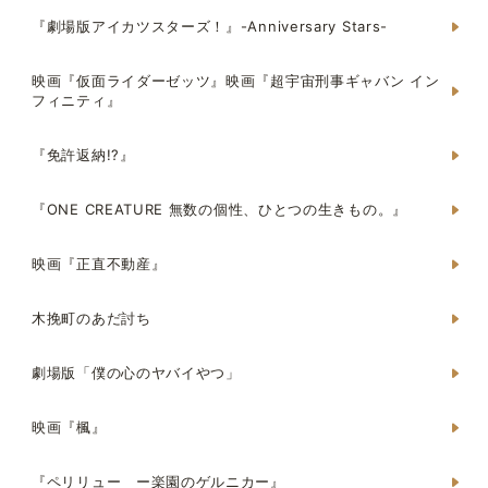
『劇場版アイカツスターズ！』-Anniversary Stars-
映画『仮面ライダーゼッツ』映画『超宇宙刑事ギャバン イン
フィニティ』
『免許返納!?』
『ONE CREATURE 無数の個性、ひとつの生きもの。』
映画『正直不動産』
木挽町のあだ討ち
劇場版「僕の心のヤバイやつ」
映画『楓』
『ペリリュー ー楽園のゲルニカー』