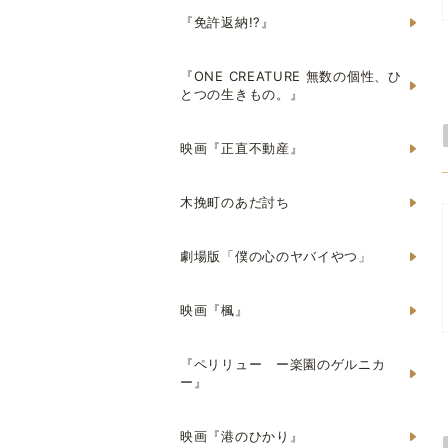
『免許返納!?』
『ONE CREATURE 無数の個性、ひ
とつの生きもの。』
映画『正直不動産』
木挽町のあだ討ち
劇場版「僕の心のヤバイやつ」
映画『楓』
『ペリリュー ー楽園のゲルニカ
ー』
映画『港のひかり』