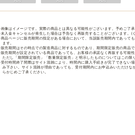
※画像はイメージです。実際の商品とは異なる可能性がございます。予めご了承
※未入金キャンセルが発生した場合は予告なく再販売することがございます。(
※商品ページに販売期間の指定がある場合において、当該販売期間内であって
ます。
※販売期間はその時点での製造商品に対するものであり、期間限定販売の商品
※販売期間が設定されている商品であっても、お客様の承諾なく再販する可能
ただし「期間限定販売」「数量限定販売」と明示したものについてはこの限
※受付時間終了間際はサイト混雑により、時間内に購入手続きが完了できない
み下さい。サイト混雑が理由であっても、受付期間内にお申込みいただけな
らかじめご了承ください。