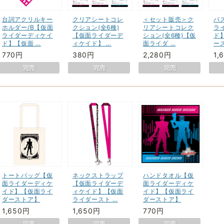
台詞アクリルキー
クリアシートコレ
＜セット販売＞ク
パ
ホルダー/B【仮面
クション(全6種)
リアシートコレク
ラ
ライダーディケイ
【仮面ライダーデ
ション(全6種)【仮
ド
ド】【仮面 …
ィケイド】 …
面ライダ …
ー
770円
380円
2,280円
1,
トートバッグ【仮
ネックストラップ
ハンドタオル【仮
面ライダーディケ
【仮面ライダーデ
面ライダーディケ
イド】【仮面ライ
ィケイド】【仮面
イド】【仮面ライ
ダーストア】
ライダースト …
ダーストア】
1,650円
1,650円
770円