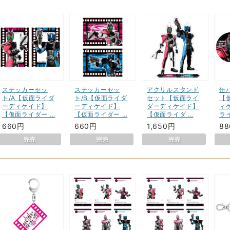
ステッカーセッ
ステッカーセッ
アクリルスタンド
缶
ト/A【仮面ライダ
ト/B【仮面ライダ
セット【仮面ライ
【
ーディケイド】
ーディケイド】
ダーディケイド】
ィ
【仮面ライダー …
【仮面ライダー …
【仮面ライダ …
ラ
660円
660円
1,650円
8