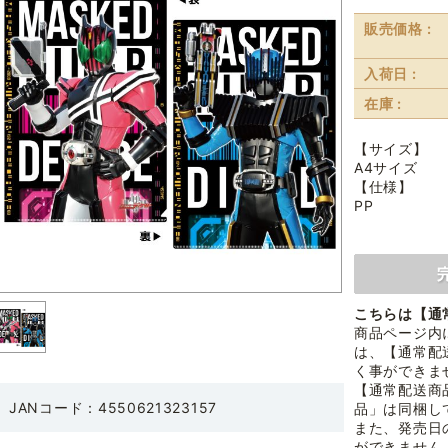
販売価格 :
入荷日 :
在庫 :
【サイズ】
A4サイズ
【仕様】
PP
こちらは【通
商品ページ内
は、【通常配
く事ができま
【通常配送商
JANコード：4550621323157
品」は同梱し
また、発売日
ができません