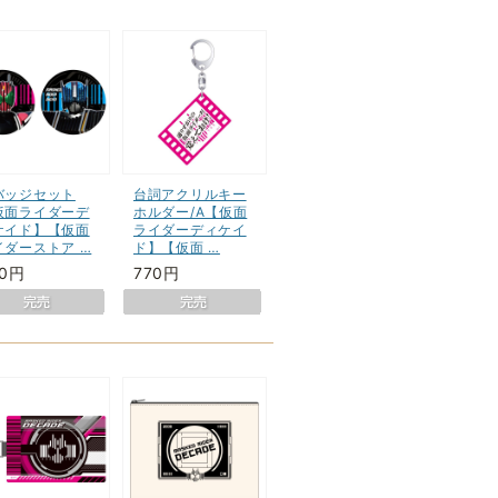
バッジセット
台詞アクリルキー
仮面ライダーデ
ホルダー/A【仮面
ケイド】【仮面
ライダーディケイ
イダーストア …
ド】【仮面 …
80円
770円