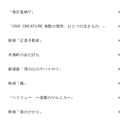
『免許返納!?』
『ONE CREATURE 無数の個性、ひとつの生きもの。』
映画『正直不動産』
木挽町のあだ討ち
劇場版「僕の心のヤバイやつ」
映画『楓』
『ペリリュー ー楽園のゲルニカー』
映画『港のひかり』