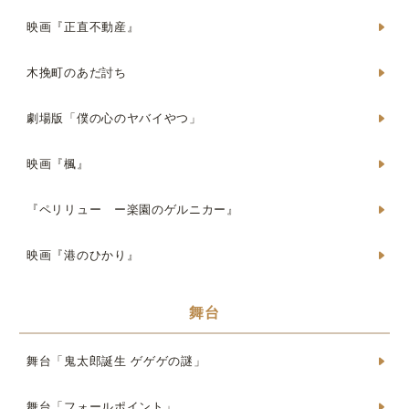
映画『正直不動産』
木挽町のあだ討ち
劇場版「僕の心のヤバイやつ」
映画『楓』
『ペリリュー ー楽園のゲルニカー』
映画『港のひかり』
舞台
舞台「鬼太郎誕生 ゲゲゲの謎」
舞台「フォールポイント」