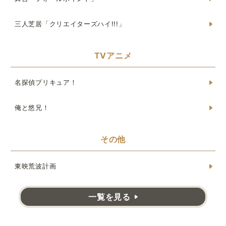
三人芝居「クリエイターズハイ!!!」
TVアニメ
名探偵プリキュア！
俺と悠兄！
その他
東映荒波計画
一覧を見る