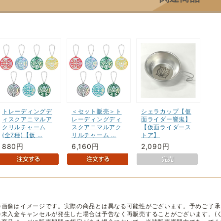
トレーディングデ
＜セット販売＞ト
シェラカップ【仮
ィスクアニマルア
レーディングディ
面ライダー響鬼】
クリルチャーム
スクアニマルアク
【仮面ライダース
(全7種)【仮 …
リルチャーム …
トア】
880円
6,160円
2,090円
※画像はイメージです。実際の商品とは異なる可能性がございます。予めご了承
※未入金キャンセルが発生した場合は予告なく再販売することがございます。(