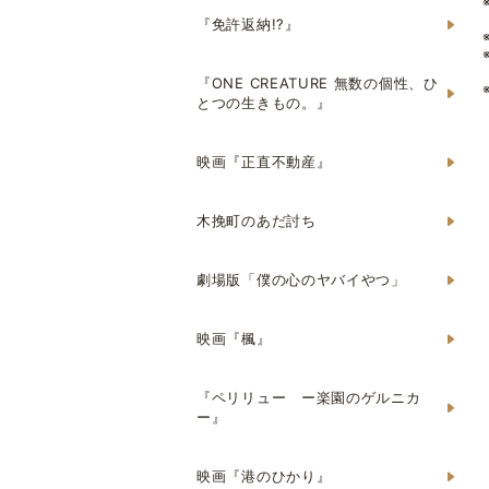
『免許返納!?』
『ONE CREATURE 無数の個性、ひ
とつの生きもの。』
映画『正直不動産』
木挽町のあだ討ち
劇場版「僕の心のヤバイやつ」
映画『楓』
『ペリリュー ー楽園のゲルニカ
ー』
映画『港のひかり』