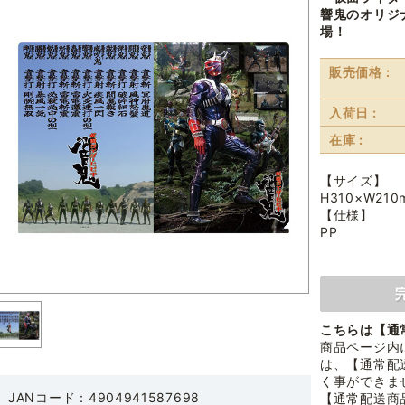
響鬼のオリジ
場！
販売価格 :
入荷日 :
在庫 :
【サイズ】
H310×W210
【仕様】
PP
こちらは【通
商品ページ内
は、【通常配
く事ができま
JANコード：4904941587698
【通常配送商