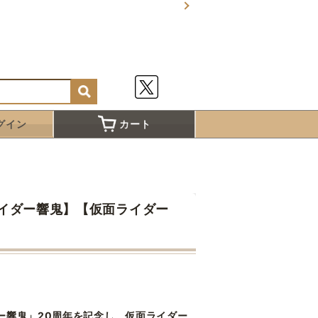
グイン
カート
イダー響鬼】【仮面ライダー
ー響鬼」20周年を記念し、仮面ライダー