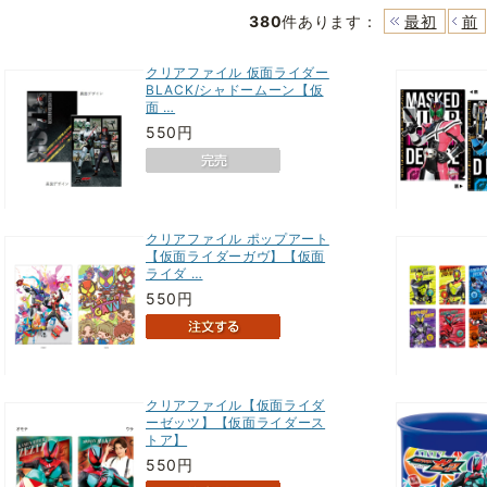
380
件あります
：
最初
前
クリアファイル 仮面ライダー
BLACK/シャドームーン【仮
面 …
550円
クリアファイル ポップアート
【仮面ライダーガヴ】【仮面
ライダ …
550円
クリアファイル【仮面ライダ
ーゼッツ】【仮面ライダース
トア】
550円