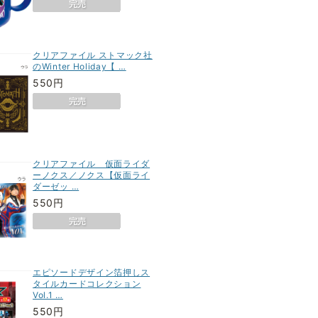
クリアファイル ストマック社
のWinter Holiday【 …
550円
クリアファイル 仮面ライダ
ーノクス／ノクス【仮面ライ
ダーゼッ …
550円
エピソードデザイン箔押しス
タイルカードコレクション
Vol.1 …
550円