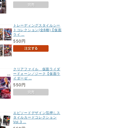
トレーディングスタイルシー
トコレクション(全8種)【仮面
ライ …
550円
クリアファイル 仮面ライダ
ードォーン／ジーク【仮面ラ
イダーゼ …
550円
エピソードデザイン箔押しス
タイルカードコレクション
Vol.3 …