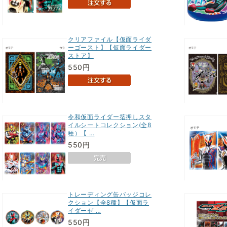
クリアファイル【仮面ライダ
ーゴースト】【仮面ライダー
ストア】
550円
令和仮面ライダー箔押しスタ
イルシートコレクション(全8
種）【 …
550円
トレーディング缶バッジコレ
クション【全8種】【仮面ラ
イダーゼ …
550円