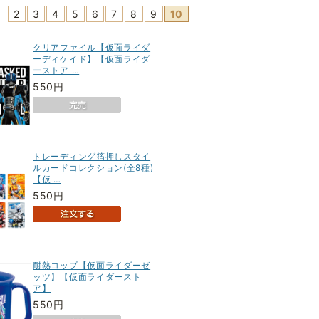
2
3
4
5
6
7
8
9
10
クリアファイル【仮面ライダ
ーディケイド】【仮面ライダ
ーストア …
550円
トレーディング箔押しスタイ
ルカードコレクション(全8種)
【仮 …
550円
耐熱コップ【仮面ライダーゼ
ッツ】【仮面ライダースト
ア】
550円