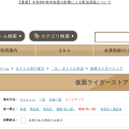
【重要】令和8年熊本地震の影響による配送遅延について
トル検索
カテゴリ検索
ご利用案内
Ｑ＆Ａ
会員登録/ロ
>
>
>
ホーム
タイトル別で探す
「か」タイトル作品
仮面ライダーストア
仮面ライダーストア
表示方法：
サムネイル
一覧
詳細一覧
ピックアップ
並べ替え：
新着
商品名
発売日
価格(安い順)
価格(高い順)
発売日＋商品名
在庫絞込：
在庫のある商品のみ表示