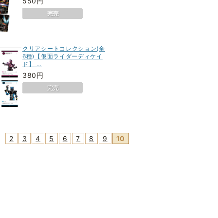
550円
クリアシートコレクション(全
6種)【仮面ライダーディケイ
ド】 …
380円
2
3
4
5
6
7
8
9
10