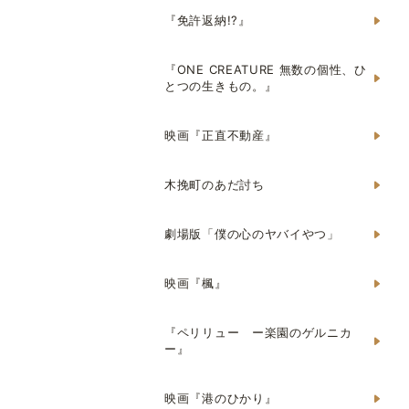
『免許返納!?』
『ONE CREATURE 無数の個性、ひ
とつの生きもの。』
映画『正直不動産』
木挽町のあだ討ち
劇場版「僕の心のヤバイやつ」
映画『楓』
『ペリリュー ー楽園のゲルニカ
ー』
映画『港のひかり』