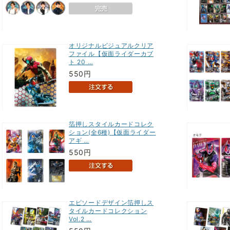
オリジナルビジュアルクリア
ファイル【仮面ライダーカブ
ト 20 …
550円
箔押しスタイルカードコレク
ション(全6種)【仮面ライダー
アギ …
550円
エピソードデザイン箔押しス
タイルカードコレクション
Vol.2 …