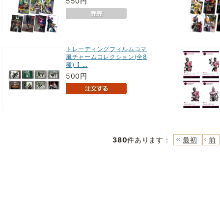
550円
トレーディングフィルムコマ
風チャームコレクション(全8
種)【 …
500円
380
件あります
：
最初
前