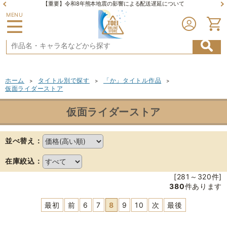
【重要】令和8年熊本地震の影響による配送遅延について
MENU
ホーム
タイトル別で探す
「か」タイトル作品
>
>
>
仮面ライダーストア
仮面ライダーストア
並べ替え：
在庫絞込：
[281～320件]
380
件あります
最初
前
6
7
8
9
10
次
最後