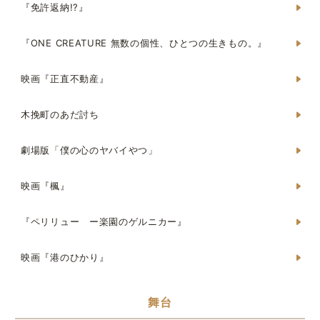
『免許返納!?』
『ONE CREATURE 無数の個性、ひとつの生きもの。』
映画『正直不動産』
木挽町のあだ討ち
劇場版「僕の心のヤバイやつ」
映画『楓』
『ペリリュー ー楽園のゲルニカー』
映画『港のひかり』
舞台