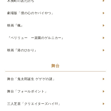
木挽町のあだ討ち
劇場版「僕の心のヤバイやつ」
映画『楓』
『ペリリュー ー楽園のゲルニカー』
映画『港のひかり』
舞台
舞台「鬼太郎誕生 ゲゲゲの謎」
舞台「フォールポイント」
三人芝居「クリエイターズハイ!!!」