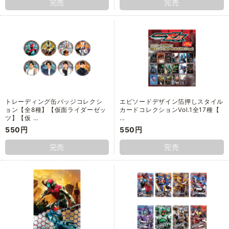
完売
完売
トレーディング缶バッジコレクシ
エピソードデザイン箔押しスタイル
ョン【全8種】【仮面ライダーゼッ
カードコレクションVol.1全17種【
ツ】【仮 …
…
550円
550円
完売
完売