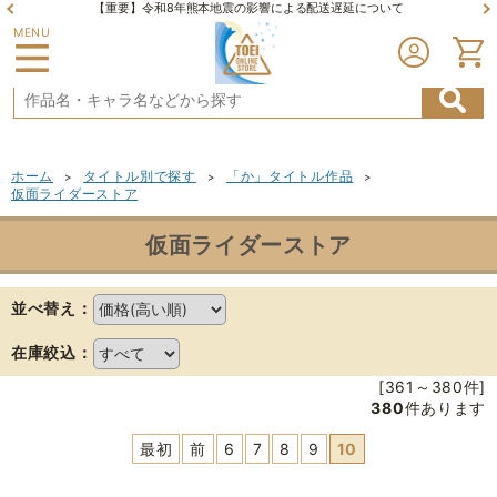
【重要】令和8年熊本地震の影響による配送遅延について
MENU
ホーム
タイトル別で探す
「か」タイトル作品
>
>
>
仮面ライダーストア
仮面ライダーストア
並べ替え：
在庫絞込：
[361～380件]
380
件あります
最初
前
6
7
8
9
10