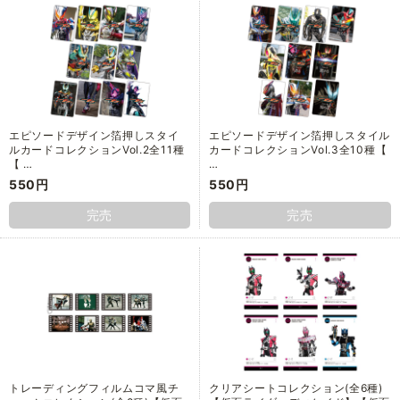
エピソードデザイン箔押しスタイ
エピソードデザイン箔押しスタイル
ルカードコレクションVol.2全11種
カードコレクションVol.3全10種【
【 …
…
550円
550円
完売
完売
トレーディングフィルムコマ風チ
クリアシートコレクション(全6種)