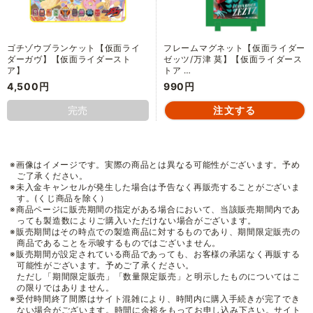
ゴチゾウブランケット【仮面ライ
フレームマグネット【仮面ライダー
ダーガヴ】【仮面ライダースト
ゼッツ/万津 莫】【仮面ライダース
ア】
トア …
4,500円
990円
完売
※画像はイメージです。実際の商品とは異なる可能性がございます。予め
ご了承ください。
※未入金キャンセルが発生した場合は予告なく再販売することがございま
す。(くじ商品を除く）
※商品ページに販売期間の指定がある場合において、当該販売期間内であ
っても製造数によりご購入いただけない場合がございます。
※販売期間はその時点での製造商品に対するものであり、期間限定販売の
商品であることを示唆するものではございません。
※販売期間が設定されている商品であっても、お客様の承諾なく再販する
可能性がございます。予めご了承ください。
ただし「期間限定販売」「数量限定販売」と明示したものについてはこ
の限りではありません。
※受付時間終了間際はサイト混雑により、時間内に購入手続きが完了でき
ない場合がございます。時間に余裕をもってお申し込み下さい。サイト