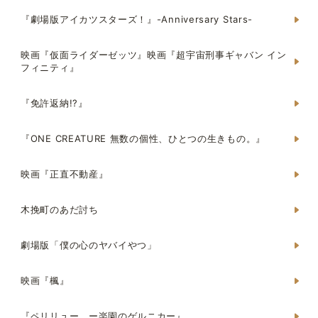
『劇場版アイカツスターズ！』-Anniversary Stars-
映画『仮面ライダーゼッツ』映画『超宇宙刑事ギャバン イン
フィニティ』
『免許返納!?』
『ONE CREATURE 無数の個性、ひとつの生きもの。』
映画『正直不動産』
木挽町のあだ討ち
劇場版「僕の心のヤバイやつ」
映画『楓』
『ペリリュー ー楽園のゲルニカー』