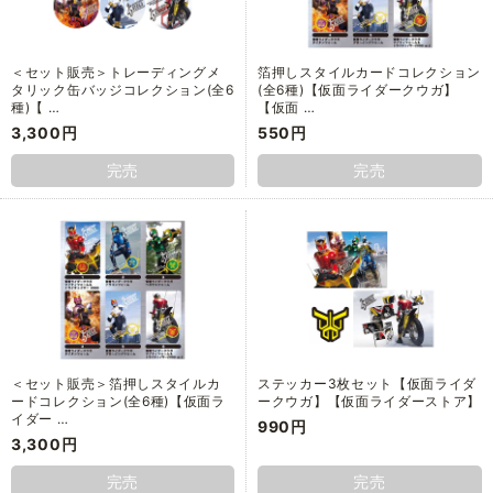
＜セット販売＞トレーディングメ
箔押しスタイルカードコレクション
タリック缶バッジコレクション(全6
(全6種)【仮面ライダークウガ】
種)【 …
【仮面 …
3,300円
550円
完売
完売
＜セット販売＞箔押しスタイルカ
ステッカー3枚セット【仮面ライダ
ードコレクション(全6種)【仮面ラ
ークウガ】【仮面ライダーストア】
イダー …
990円
3,300円
完売
完売