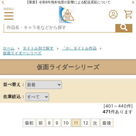
【重要】令和8年熊本地震の影響による配送遅延について
MENU
ホーム
タイトル別で探す
「か」タイトル作品
>
>
>
仮面ライダーシリーズ
仮面ライダーシリーズ
並べ替え：
在庫絞込：
[401～440件]
471
件あります
最初
前
8
9
10
11
12
次
最後