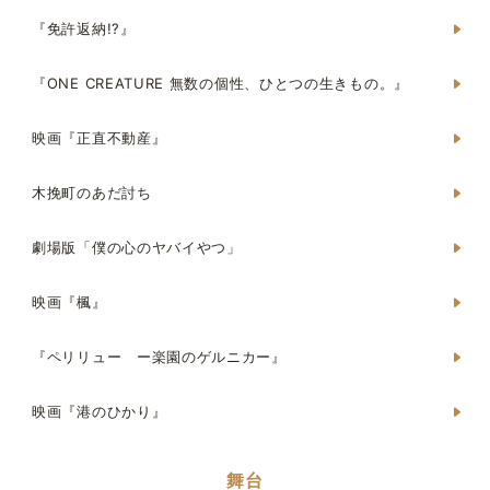
『免許返納!?』
『ONE CREATURE 無数の個性、ひとつの生きもの。』
映画『正直不動産』
木挽町のあだ討ち
劇場版「僕の心のヤバイやつ」
映画『楓』
『ペリリュー ー楽園のゲルニカー』
映画『港のひかり』
舞台