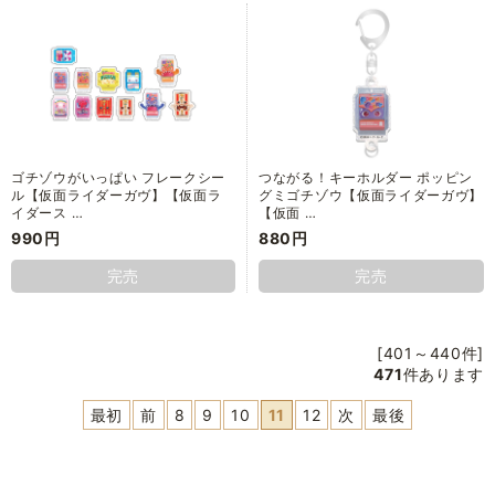
ゴチゾウがいっぱい フレークシー
つながる！キーホルダー ポッピン
ル【仮面ライダーガヴ】【仮面ラ
グミゴチゾウ【仮面ライダーガヴ】
イダース …
【仮面 …
990円
880円
完売
完売
[401～440件]
471
件あります
最初
前
8
9
10
11
12
次
最後