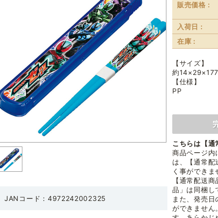
販売価格 :
入荷日 :
在庫 :
【サイズ】
約14×29×17
【仕様】
PP
こちらは【通
商品ページ内
は、【通常配
く事ができま
【通常配送商
品」は同梱し
JANコード：4972242002325
また、発売日
ができません
す。あらかじ