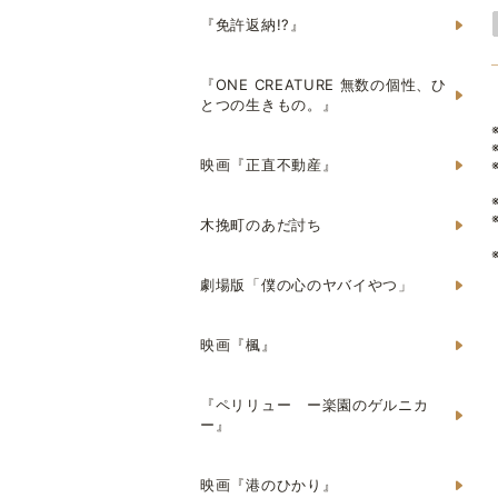
『免許返納!?』
『ONE CREATURE 無数の個性、ひ
とつの生きもの。』
映画『正直不動産』
木挽町のあだ討ち
劇場版「僕の心のヤバイやつ」
映画『楓』
『ペリリュー ー楽園のゲルニカ
ー』
映画『港のひかり』