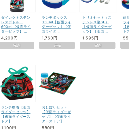
ダイレクトステン
ランチボックス
トリオセット（ス
耐
レスボトル
350ml【仮面ライ
テンレス製SF）
ラ
600ml【仮面ライ
ダーゼッツ】【仮
【仮面ライダーゼ
【
ダーゼッツ】 …
面ライダ …
ッツ】【仮面 …
ト
4,290円
1,760円
1,595円
5
ランチ巾着【仮面
おしぼりセット
ライダーゼッツ】
【仮面ライダーゼ
【仮面ライダース
ッツ】【仮面ライ
トア】
ダーストア】
1,100円
880円