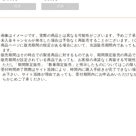
※画像はイメージです。実際の商品とは異なる可能性がございます。予めご了承
※未入金キャンセルが発生した場合は予告なく再販売することがございます。(
※商品ページに販売期間の指定がある場合において、当該販売期間内であって
ます。
※販売期間はその時点での製造商品に対するものであり、期間限定販売の商品
※販売期間が設定されている商品であっても、お客様の承諾なく再販する可能
ただし「期間限定販売」「数量限定販売」と明示したものについてはこの限
※受付時間終了間際はサイト混雑により、時間内に購入手続きが完了できない
み下さい。サイト混雑が理由であっても、受付期間内にお申込みいただけな
らかじめご了承ください。