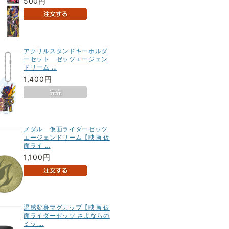
500円
アクリルスタンドキーホルダ
ーセット ゼッツエージェン
ドリーム …
1,400円
メダル 仮面ライダーゼッツ
エージェンドリーム【映画 仮
面ライ …
1,100円
温感変身マグカップ【映画 仮
面ライダーゼッツ さよならの
ミッ …