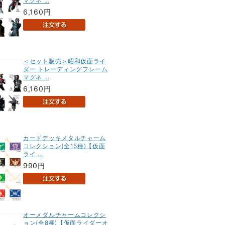
マグネ …
6,160円
＜セット販売＞昭和仮面ライ
ダー トレーディングフレーム
マグネ …
6,160円
カードデッキメタルチャーム
コレクション(全15種)【仮面
ライ …
990円
オーメダルチャームコレクシ
ョン(全8種)【仮面ライダーオ