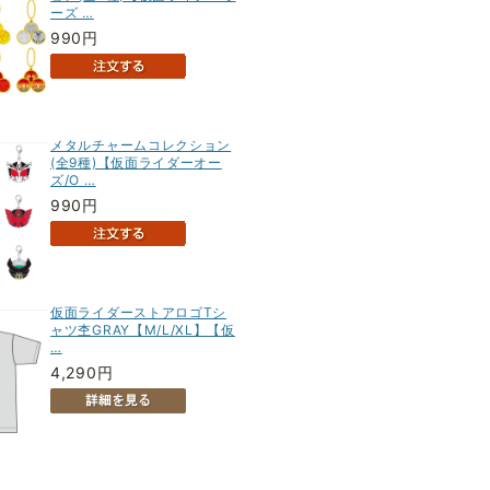
ーズ …
990円
メタルチャームコレクション
(全9種)【仮面ライダーオー
ズ/O …
990円
仮面ライダーストアロゴTシ
ャツ杢GRAY【M/L/XL】【仮
…
4,290円