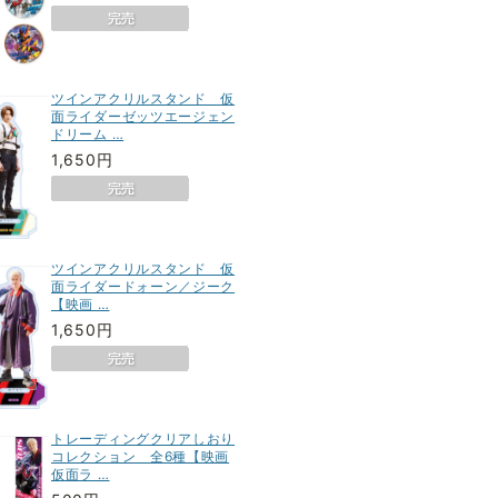
ツインアクリルスタンド 仮
面ライダーゼッツエージェン
ドリーム …
1,650円
ツインアクリルスタンド 仮
面ライダードォーン／ジーク
【映画 …
1,650円
トレーディングクリアしおり
コレクション 全6種【映画
仮面ラ …