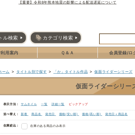
【重要】令和8年熊本地震の影響による配送遅延について
トル検索
カテゴリ検索
ご利用案内
Ｑ＆Ａ
会員登録/ロ
>
>
>
ホーム
タイトル別で探す
「か」タイトル作品
仮面ライダーシリーズ
仮面ライダーシリー
表示方法：
サムネイル
一覧
詳細一覧
ピックアップ
並べ替え：
新着
商品名
発売日
価格(安い順)
価格(高い順)
発売日＋商品名
在庫絞込：
在庫のある商品のみ表示