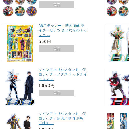
A5ステッカー【映画 仮面ラ
イダーゼッツ さよならのミッ
ショ …
550円
ツインアクリルスタンド 仮
面ライダーノクス ミッドナイ
トシャ …
1,650円
ツインアクリルスタンド 仮
面ライダー夢現／玖門 宗馬
【映画 …