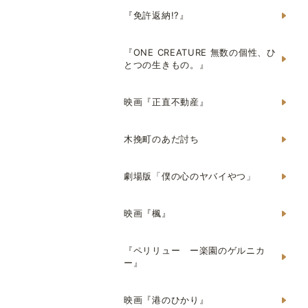
『免許返納!?』
『ONE CREATURE 無数の個性、ひ
とつの生きもの。』
映画『正直不動産』
木挽町のあだ討ち
劇場版「僕の心のヤバイやつ」
映画『楓』
『ペリリュー ー楽園のゲルニカ
ー』
映画『港のひかり』