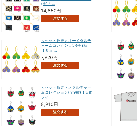
(全15 …
14,850円
＜セット販売＞オーメダルチ
ャームコレクション(全8種)
【仮面 …
7,920円
＜セット販売＞メタルチャー
ムコレクション(全9種)【仮面
ライ …
8,910円