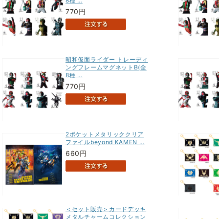
8種 …
770円
昭和仮面ライダー トレーディ
ングフレームマグネットB(全
8種 …
770円
2ポケットメタリッククリア
ファイルbeyond KAMEN …
660円
＜セット販売＞カードデッキ
メタルチャームコレクション