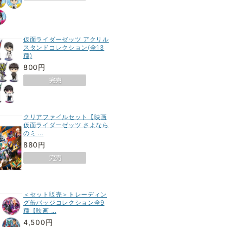
仮面ライダーゼッツ アクリル
スタンドコレクション(全13
種)
800円
クリアファイルセット【映画
仮面ライダーゼッツ さよなら
のミ …
880円
＜セット販売＞トレーディン
グ缶バッジコレクション全9
種【映画 …
4,500円