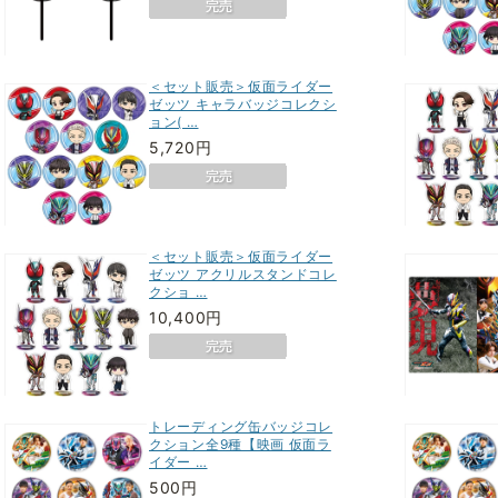
＜セット販売＞仮面ライダー
ゼッツ キャラバッジコレクシ
ョン( …
5,720円
＜セット販売＞仮面ライダー
ゼッツ アクリルスタンドコレ
クショ …
10,400円
トレーディング缶バッジコレ
クション全9種【映画 仮面ラ
イダー …
500円