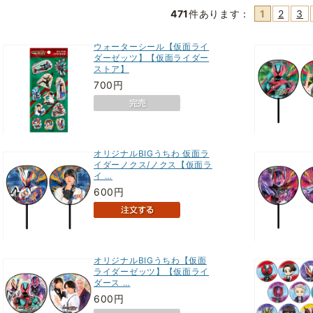
471
件あります
：
1
2
3
ウォーターシール【仮面ライ
ダーゼッツ】【仮面ライダー
ストア】
700円
オリジナルBIGうちわ 仮面ラ
イダーノクス/ノクス【仮面ラ
イ …
600円
オリジナルBIGうちわ【仮面
ライダーゼッツ】【仮面ライ
ダース …
600円