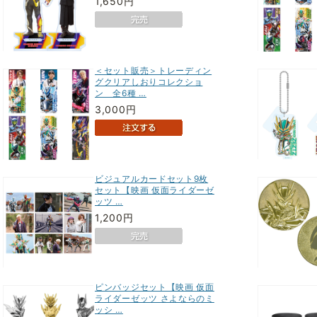
1,650円
＜セット販売＞トレーディン
グクリアしおりコレクショ
ン 全6種 …
3,000円
ビジュアルカードセット9枚
セット【映画 仮面ライダーゼ
ッツ …
1,200円
ピンバッジセット【映画 仮面
ライダーゼッツ さよならのミ
ッシ …