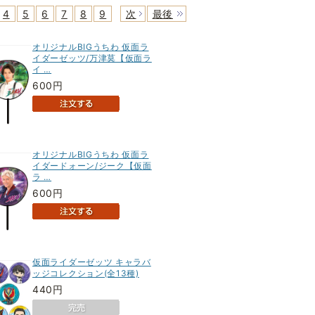
4
5
6
7
8
9
次
最後
オリジナルBIGうちわ 仮面ラ
イダーゼッツ/万津莫【仮面ラ
イ …
600円
オリジナルBIGうちわ 仮面ラ
イダードォーン/ジーク【仮面
ラ …
600円
仮面ライダーゼッツ キャラバ
ッジコレクション(全13種)
440円