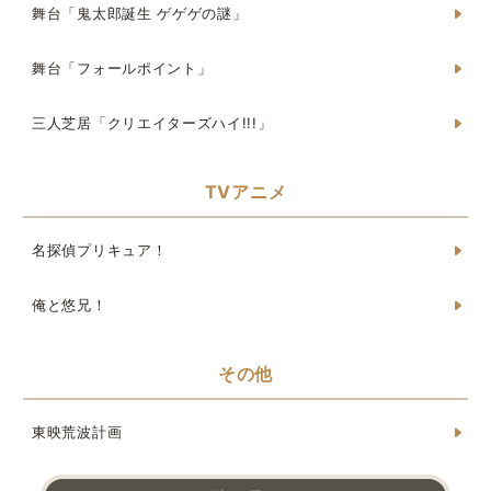
舞台「鬼太郎誕生 ゲゲゲの謎」
舞台「フォールポイント」
三人芝居「クリエイターズハイ!!!」
TVアニメ
名探偵プリキュア！
俺と悠兄！
その他
東映荒波計画