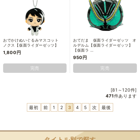
おでかけぬいぐるみマスコット
おてだま 仮面ライダーゼッツ オ
ノクス【仮面ライダーゼッツ】
ルデルム【仮面ライダーゼッツ】
【仮面ラ …
1,800円
950円
完売
完売
[81～120件]
471
件あります
最初
前
1
2
3
4
5
次
最後
タイトル別で探す