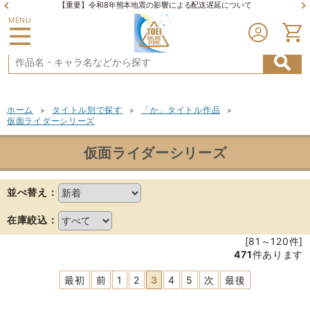
【重要】令和8年熊本地震の影響による配送遅延について
MENU
ホーム
タイトル別で探す
「か」タイトル作品
>
>
>
仮面ライダーシリーズ
仮面ライダーシリーズ
並べ替え：
在庫絞込：
[81～120件]
471
件あります
最初
前
1
2
3
4
5
次
最後