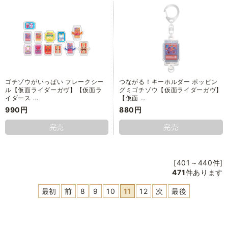
ゴチゾウがいっぱい フレークシー
つながる！キーホルダー ポッピン
ル【仮面ライダーガヴ】【仮面ラ
グミゴチゾウ【仮面ライダーガヴ】
イダース …
【仮面 …
990円
880円
完売
完売
[401～440件]
471
件あります
最初
前
8
9
10
11
12
次
最後