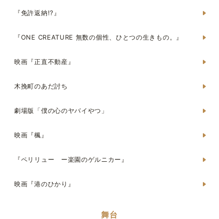
『免許返納!?』
『ONE CREATURE 無数の個性、ひとつの生きもの。』
映画『正直不動産』
木挽町のあだ討ち
劇場版「僕の心のヤバイやつ」
映画『楓』
『ペリリュー ー楽園のゲルニカー』
映画『港のひかり』
舞台