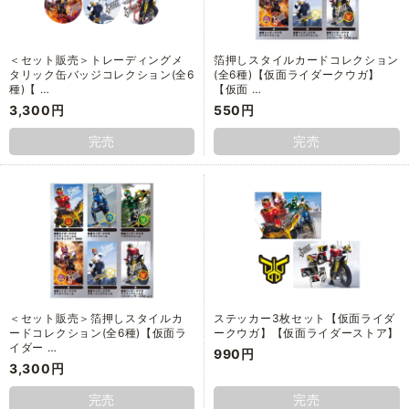
＜セット販売＞トレーディングメ
箔押しスタイルカードコレクション
タリック缶バッジコレクション(全6
(全6種)【仮面ライダークウガ】
種)【 …
【仮面 …
3,300円
550円
完売
完売
＜セット販売＞箔押しスタイルカ
ステッカー3枚セット【仮面ライダ
ードコレクション(全6種)【仮面ラ
ークウガ】【仮面ライダーストア】
イダー …
990円
3,300円
完売
完売