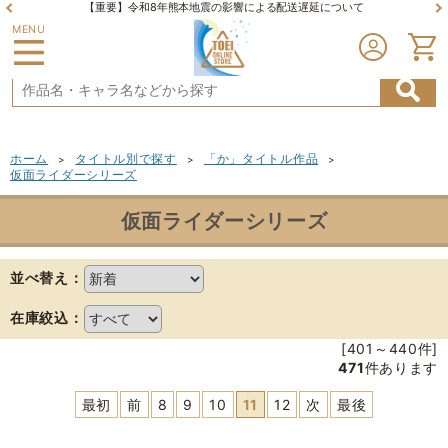
【重要】令和8年熊本地震の影響による配送遅延について
MENU
ホーム
タイトル別で探す
「か」タイトル作品
>
>
>
仮面ライダーシリーズ
仮面ライダーシリーズ
並べ替え：
在庫絞込：
[401～440件]
471
件あります
最初
前
8
9
10
11
12
次
最後