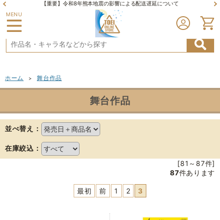
【重要】令和8年熊本地震の影響による配送遅延について
MENU
ホーム
舞台作品
>
舞台作品
並べ替え：
在庫絞込：
[81～87件]
87
件あります
最初
前
1
2
3