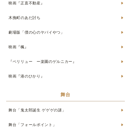
映画『正直不動産』
木挽町のあだ討ち
劇場版「僕の心のヤバイやつ」
映画『楓』
『ペリリュー ー楽園のゲルニカー』
映画『港のひかり』
舞台
舞台「鬼太郎誕生 ゲゲゲの謎」
舞台「フォールポイント」