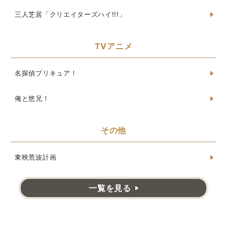
三人芝居「クリエイターズハイ!!!」
TVアニメ
名探偵プリキュア！
俺と悠兄！
その他
東映荒波計画
一覧を見る