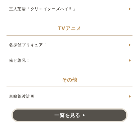
三人芝居「クリエイターズハイ!!!」
TVアニメ
名探偵プリキュア！
俺と悠兄！
その他
東映荒波計画
一覧を見る