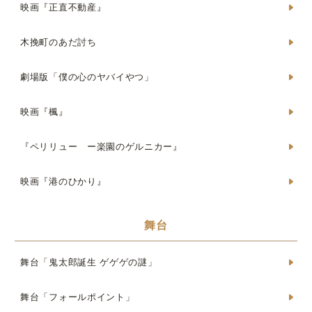
映画『正直不動産』
木挽町のあだ討ち
劇場版「僕の心のヤバイやつ」
映画『楓』
『ペリリュー ー楽園のゲルニカー』
映画『港のひかり』
舞台
舞台「鬼太郎誕生 ゲゲゲの謎」
舞台「フォールポイント」