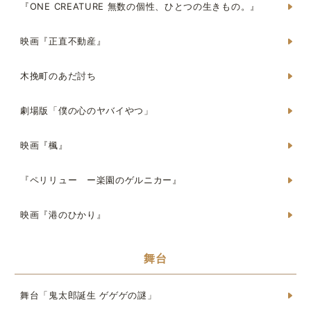
『ONE CREATURE 無数の個性、ひとつの生きもの。』
映画『正直不動産』
木挽町のあだ討ち
劇場版「僕の心のヤバイやつ」
映画『楓』
『ペリリュー ー楽園のゲルニカー』
映画『港のひかり』
舞台
舞台「鬼太郎誕生 ゲゲゲの謎」