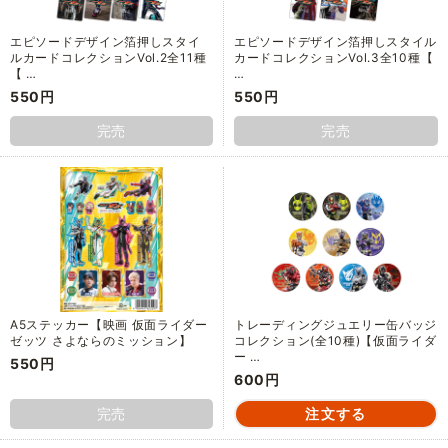
エピソードデザイン箔押しスタイ
エピソードデザイン箔押しスタイル
ルカードコレクションVol.2全11種
カードコレクションVol.3全10種【
【 …
…
550円
550円
完売
完売
A5ステッカー【映画 仮面ライダー
トレーディングジュエリー缶バッジ
ゼッツ さよならのミッション】
コレクション(全10種)【仮面ライダ
ー …
550円
600円
完売