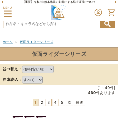
【重要】令和8年熊本地震の影響による配送遅延について
MENU
ホーム
仮面ライダーシリーズ
>
仮面ライダーシリーズ
並べ替え：
在庫絞込：
[1～40件]
460
件あります
1
2
3
4
5
次
最後