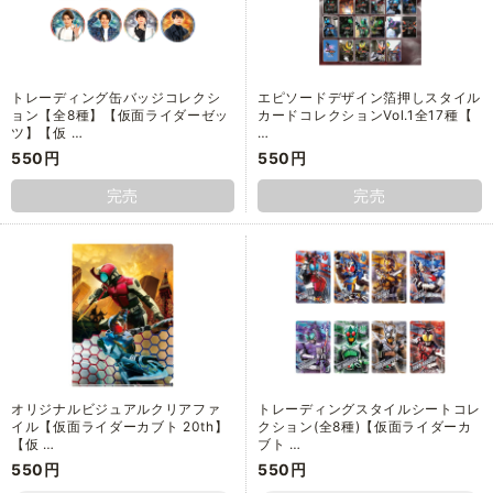
トレーディング缶バッジコレクシ
エピソードデザイン箔押しスタイル
ョン【全8種】【仮面ライダーゼッ
カードコレクションVol.1全17種【
ツ】【仮 …
…
550円
550円
完売
完売
オリジナルビジュアルクリアファ
トレーディングスタイルシートコレ
イル【仮面ライダーカブト 20th】
クション(全8種)【仮面ライダーカ
【仮 …
ブト …
550円
550円