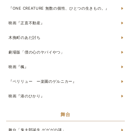
『ONE CREATURE 無数の個性、ひとつの生きもの。』
映画『正直不動産』
木挽町のあだ討ち
劇場版「僕の心のヤバイやつ」
映画『楓』
『ペリリュー ー楽園のゲルニカー』
映画『港のひかり』
舞台
舞台「鬼太郎誕生 ゲゲゲの謎」