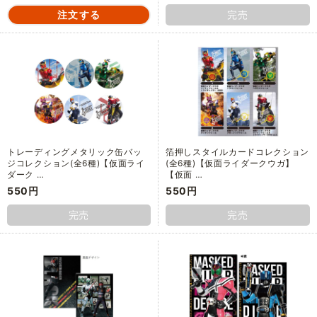
完売
トレーディングメタリック缶バッ
箔押しスタイルカードコレクション
ジコレクション(全6種)【仮面ライ
(全6種)【仮面ライダークウガ】
ダーク …
【仮面 …
550円
550円
完売
完売