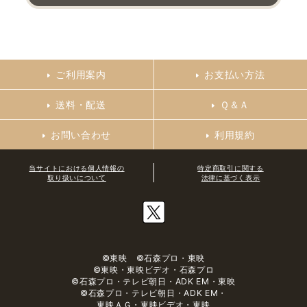
ご利用案内
お支払い方法
送料・配送
Ｑ＆Ａ
お問い合わせ
利用規約
当サイトにおける個人情報の
特定商取引に関する
取り扱いについて
法律に基づく表示
©東映 ©石森プロ・東映
©東映・東映ビデオ・石森プロ
©石森プロ・テレビ朝日・ADK EM・東映
©石森プロ・テレビ朝日・ADK EM・
東映ＡＧ・東映ビデオ・東映