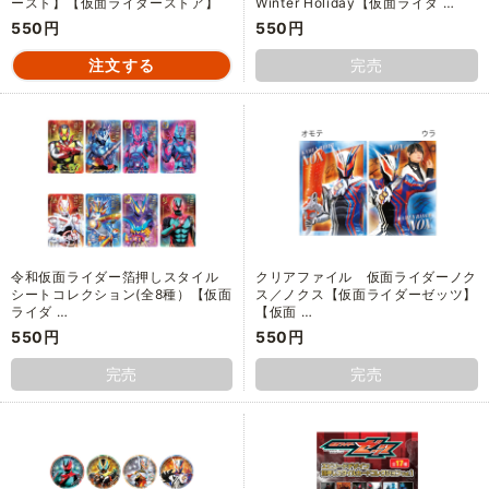
ースト】【仮面ライダーストア】
Winter Holiday【仮面ライダ …
550円
550円
完売
令和仮面ライダー箔押しスタイル
クリアファイル 仮面ライダーノク
シートコレクション(全8種）【仮面
ス／ノクス【仮面ライダーゼッツ】
ライダ …
【仮面 …
550円
550円
完売
完売