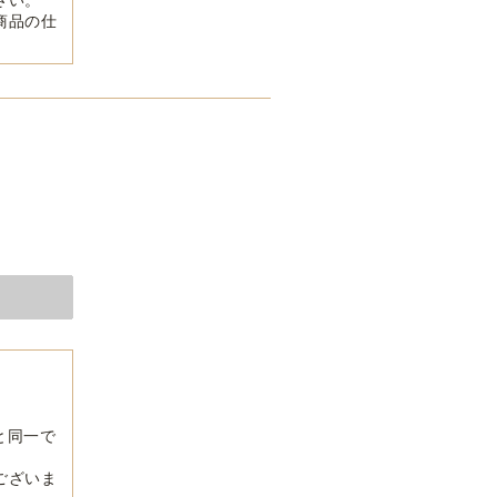
商品の仕
と同一で
ございま