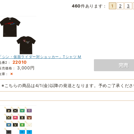
460
件あります
：
1
2
3
「シン・仮面ライダー対ショッカー」Tシャツ M
22010
品番2：
3,000円
販売価格：
×
在庫：
※こちらの商品は4/1(金)以降の発送となります。予めご了承くだ