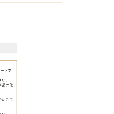
カード支
さい。
商品の仕
予めご了
さい。