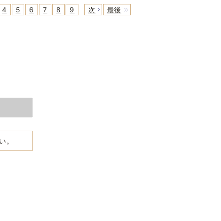
4
5
6
7
8
9
次
最後
さい。