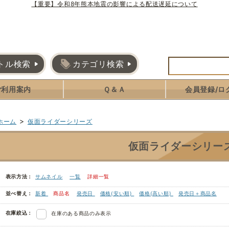
【重要】令和8年熊本地震の影響による配送遅延について
トル検索
カテゴリ検索
ご利用案内
Ｑ＆Ａ
会員登録/ロ
>
ホーム
仮面ライダーシリーズ
仮面ライダーシリー
表示方法：
サムネイル
一覧
詳細一覧
並べ替え：
新着
商品名
発売日
価格(安い順)
価格(高い順)
発売日＋商品名
在庫絞込：
在庫のある商品のみ表示