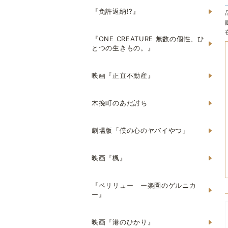
『免許返納!?』
『ONE CREATURE 無数の個性、ひ
とつの生きもの。』
映画『正直不動産』
木挽町のあだ討ち
劇場版「僕の心のヤバイやつ」
映画『楓』
『ペリリュー ー楽園のゲルニカ
ー』
映画『港のひかり』