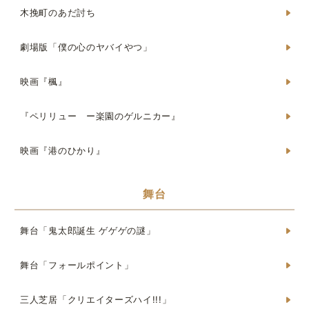
木挽町のあだ討ち
劇場版「僕の心のヤバイやつ」
映画『楓』
『ペリリュー ー楽園のゲルニカー』
映画『港のひかり』
舞台
舞台「鬼太郎誕生 ゲゲゲの謎」
舞台「フォールポイント」
三人芝居「クリエイターズハイ!!!」