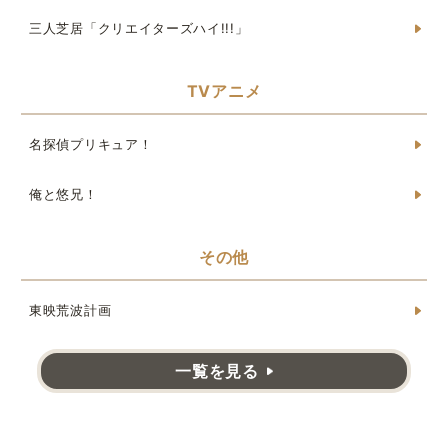
三人芝居「クリエイターズハイ!!!」
TVアニメ
名探偵プリキュア！
俺と悠兄！
その他
東映荒波計画
一覧を見る