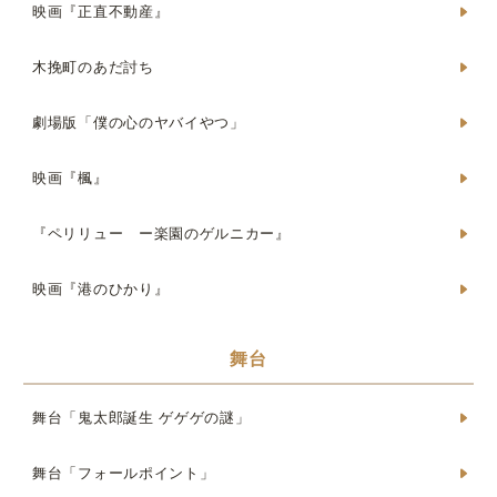
映画『正直不動産』
木挽町のあだ討ち
劇場版「僕の心のヤバイやつ」
映画『楓』
『ペリリュー ー楽園のゲルニカー』
映画『港のひかり』
舞台
舞台「鬼太郎誕生 ゲゲゲの謎」
舞台「フォールポイント」