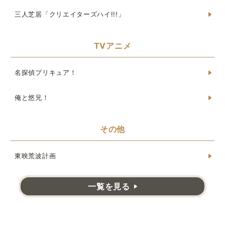
三人芝居「クリエイターズハイ!!!」
TVアニメ
名探偵プリキュア！
俺と悠兄！
その他
東映荒波計画
一覧を見る