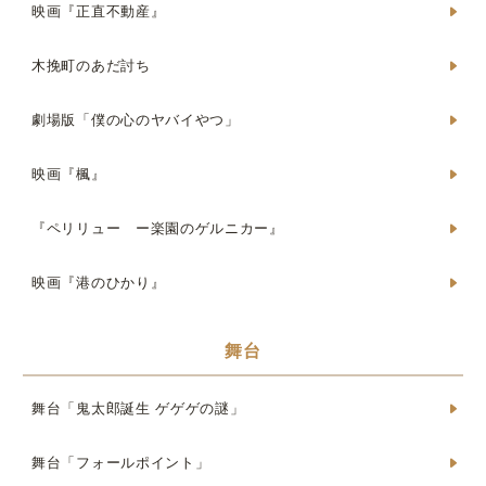
映画『正直不動産』
木挽町のあだ討ち
劇場版「僕の心のヤバイやつ」
映画『楓』
『ペリリュー ー楽園のゲルニカー』
映画『港のひかり』
舞台
舞台「鬼太郎誕生 ゲゲゲの謎」
舞台「フォールポイント」