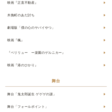
映画『正直不動産』
木挽町のあだ討ち
劇場版「僕の心のヤバイやつ」
映画『楓』
『ペリリュー ー楽園のゲルニカー』
映画『港のひかり』
舞台
舞台「鬼太郎誕生 ゲゲゲの謎」
舞台「フォールポイント」