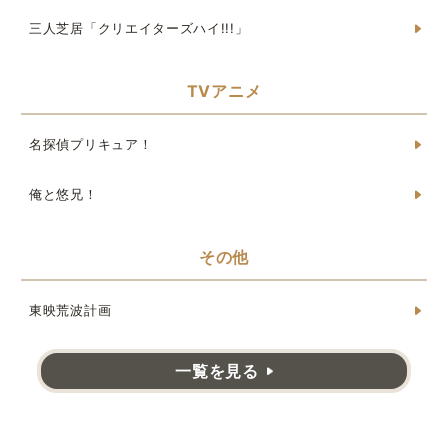
三人芝居「クリエイターズハイ!!!」
TVアニメ
名探偵プリキュア！
俺と悠兄！
その他
東映荒波計画
一覧を見る