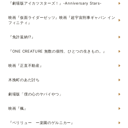
『劇場版アイカツスターズ！』-Anniversary Stars-
映画『仮面ライダーゼッツ』映画『超宇宙刑事ギャバン イン
フィニティ』
『免許返納!?』
『ONE CREATURE 無数の個性、ひとつの生きもの。』
映画『正直不動産』
木挽町のあだ討ち
劇場版「僕の心のヤバイやつ」
映画『楓』
『ペリリュー ー楽園のゲルニカー』