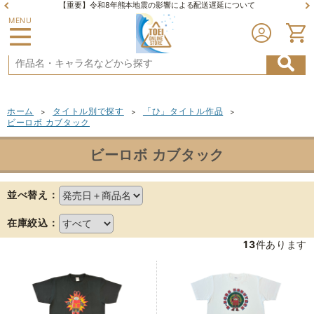
【重要】令和8年熊本地震の影響による配送遅延について
MENU
ホーム
タイトル別で探す
「ひ」タイトル作品
>
>
>
ビーロボ カブタック
ビーロボ カブタック
並べ替え：
在庫絞込：
13
件あります