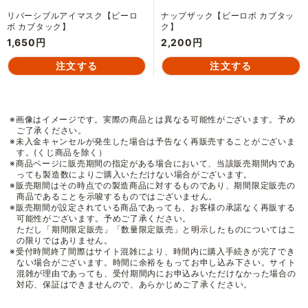
リバーシブルアイマスク【ビーロ
ナップザック【ビーロボ カブタッ
ボ カブタック】
ク】
1,650円
2,200円
※画像はイメージです。実際の商品とは異なる可能性がございます。予め
ご了承ください。
※未入金キャンセルが発生した場合は予告なく再販売することがございま
す。(くじ商品を除く）
※商品ページに販売期間の指定がある場合において、当該販売期間内であ
っても製造数によりご購入いただけない場合がございます。
※販売期間はその時点での製造商品に対するものであり、期間限定販売の
商品であることを示唆するものではございません。
※販売期間が設定されている商品であっても、お客様の承諾なく再販する
可能性がございます。予めご了承ください。
ただし「期間限定販売」「数量限定販売」と明示したものについてはこ
の限りではありません。
※受付時間終了間際はサイト混雑により、時間内に購入手続きが完了でき
ない場合がございます。時間に余裕をもってお申し込み下さい。サイト
混雑が理由であっても、受付期間内にお申込みいただけなかった場合の
対応、保証はできませんので、あらかじめご了承ください。