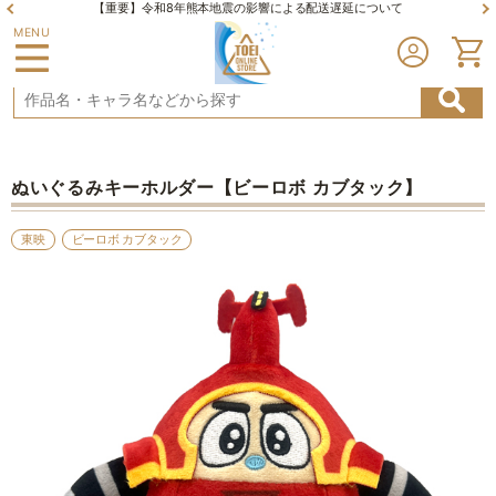
【重要】令和8年熊本地震の影響による配送遅延について
MENU
ぬいぐるみキーホルダー【ビーロボ カブタック】
東映
ビーロボ カブタック