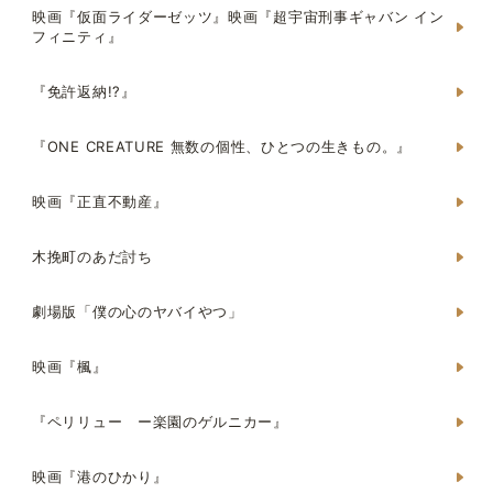
映画『仮面ライダーゼッツ』映画『超宇宙刑事ギャバン イン
フィニティ』
『免許返納!?』
『ONE CREATURE 無数の個性、ひとつの生きもの。』
映画『正直不動産』
木挽町のあだ討ち
劇場版「僕の心のヤバイやつ」
映画『楓』
『ペリリュー ー楽園のゲルニカー』
映画『港のひかり』