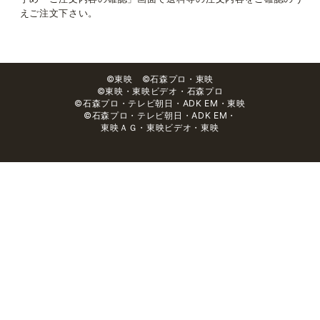
えご注文下さい。
©東映 ©石森プロ・東映
©東映・東映ビデオ・石森プロ
©石森プロ・テレビ朝日・ADK EM・東映
©石森プロ・テレビ朝日・ADK EM・
東映ＡＧ・東映ビデオ・東映