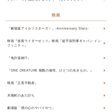
映画
『劇場版アイカツスターズ！』-Anniversary Stars-
映画『仮面ライダーゼッツ』映画『超宇宙刑事ギャバン イン
フィニティ』
『免許返納!?』
『ONE CREATURE 無数の個性、ひとつの生きもの。』
映画『正直不動産』
木挽町のあだ討ち
劇場版「僕の心のヤバイやつ」