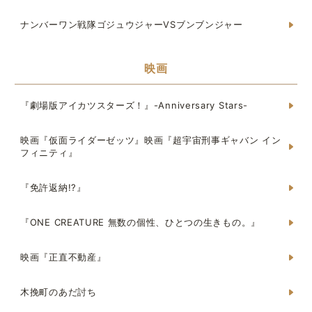
ナンバーワン戦隊ゴジュウジャーVSブンブンジャー
映画
『劇場版アイカツスターズ！』-Anniversary Stars-
映画『仮面ライダーゼッツ』映画『超宇宙刑事ギャバン イン
フィニティ』
『免許返納!?』
『ONE CREATURE 無数の個性、ひとつの生きもの。』
映画『正直不動産』
木挽町のあだ討ち