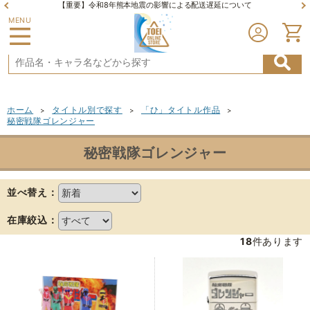
【重要】令和8年熊本地震の影響による配送遅延について
MENU
ホーム
タイトル別で探す
「ひ」タイトル作品
>
>
>
秘密戦隊ゴレンジャー
秘密戦隊ゴレンジャー
並べ替え：
在庫絞込：
18
件あります