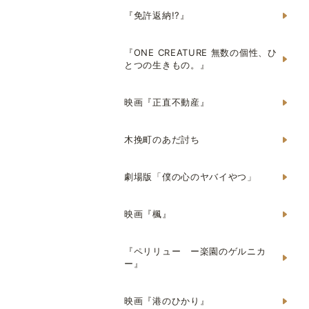
『免許返納!?』
『ONE CREATURE 無数の個性、ひ
とつの生きもの。』
映画『正直不動産』
木挽町のあだ討ち
劇場版「僕の心のヤバイやつ」
映画『楓』
『ペリリュー ー楽園のゲルニカ
ー』
映画『港のひかり』