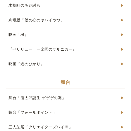
木挽町のあだ討ち
劇場版「僕の心のヤバイやつ」
映画『楓』
『ペリリュー ー楽園のゲルニカー』
映画『港のひかり』
舞台
舞台「鬼太郎誕生 ゲゲゲの謎」
舞台「フォールポイント」
三人芝居「クリエイターズハイ!!!」