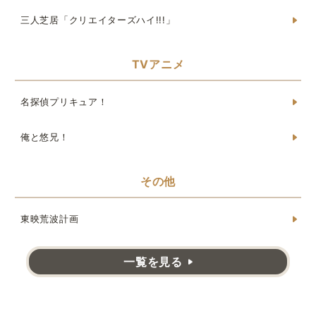
三人芝居「クリエイターズハイ!!!」
TVアニメ
名探偵プリキュア！
俺と悠兄！
その他
東映荒波計画
一覧を見る