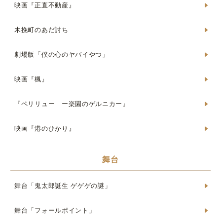
映画『正直不動産』
木挽町のあだ討ち
劇場版「僕の心のヤバイやつ」
映画『楓』
『ペリリュー ー楽園のゲルニカー』
映画『港のひかり』
舞台
舞台「鬼太郎誕生 ゲゲゲの謎」
舞台「フォールポイント」