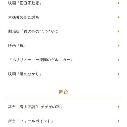
映画『正直不動産』
木挽町のあだ討ち
劇場版「僕の心のヤバイやつ」
映画『楓』
『ペリリュー ー楽園のゲルニカー』
映画『港のひかり』
舞台
舞台「鬼太郎誕生 ゲゲゲの謎」
舞台「フォールポイント」