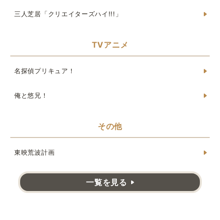
三人芝居「クリエイターズハイ!!!」
TVアニメ
名探偵プリキュア！
俺と悠兄！
その他
東映荒波計画
一覧を見る