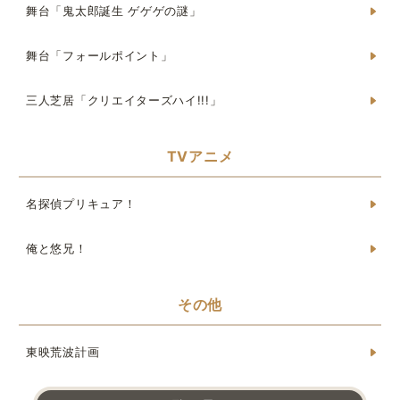
舞台「鬼太郎誕生 ゲゲゲの謎」
舞台「フォールポイント」
三人芝居「クリエイターズハイ!!!」
TVアニメ
名探偵プリキュア！
俺と悠兄！
その他
東映荒波計画