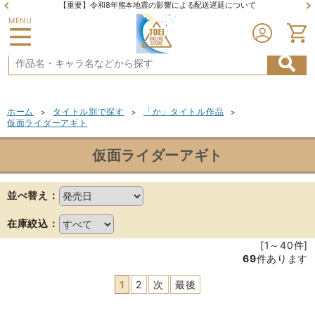
【重要】令和8年熊本地震の影響による配送遅延について
MENU
ホーム
タイトル別で探す
「か」タイトル作品
>
>
>
仮面ライダーアギト
仮面ライダーアギト
並べ替え：
在庫絞込：
[1～40件]
69
件あります
1
2
次
最後