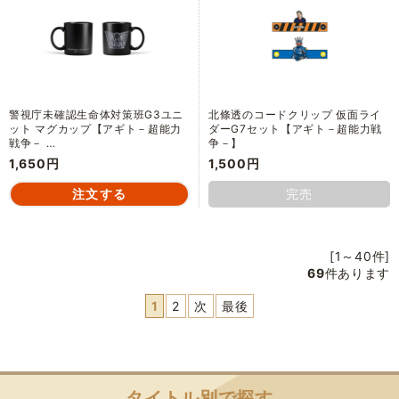
警視庁未確認生命体対策班G3ユニ
北條透のコードクリップ 仮面ライ
ット マグカップ【アギト－超能力
ダーG7セット【アギト－超能力戦
戦争－ …
争－】
1,650円
1,500円
完売
[1～40件]
69
件あります
1
2
次
最後
タイトル別で探す