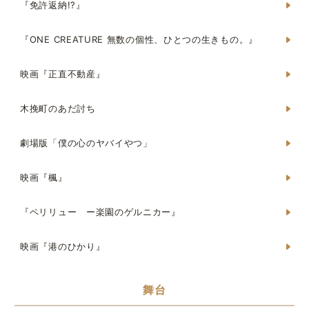
『免許返納!?』
『ONE CREATURE 無数の個性、ひとつの生きもの。』
映画『正直不動産』
木挽町のあだ討ち
劇場版「僕の心のヤバイやつ」
映画『楓』
『ペリリュー ー楽園のゲルニカー』
映画『港のひかり』
舞台