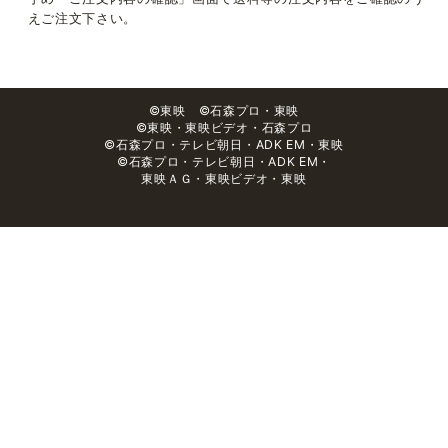
えご注文下さい。
©東映 ©石森プロ・東映
©東映・東映ビデオ・石森プロ
©石森プロ・テレビ朝日・ADK EM・東映
©石森プロ・テレビ朝日・ADK EM・
東映ＡＧ・東映ビデオ・東映