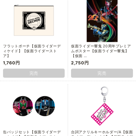
フラットポーチ【仮面ライダーデ
仮面ライダー響鬼 20周年プレミア
ィケイド】【仮面ライダースト
ムポスター【仮面ライダー響鬼】
ア】
【仮面 …
1,760円
2,750円
完売
完売
缶バッジセット【仮面ライダーデ
台詞アクリルキーホルダー/A【仮面