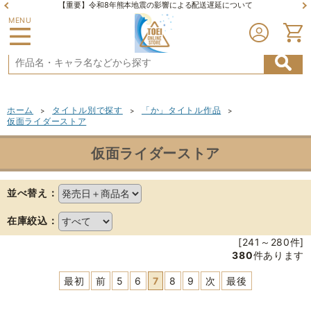
【重要】令和8年熊本地震の影響による配送遅延について
MENU
ホーム
タイトル別で探す
「か」タイトル作品
>
>
>
仮面ライダーストア
仮面ライダーストア
並べ替え：
在庫絞込：
[241～280件]
380
件あります
最初
前
5
6
7
8
9
次
最後