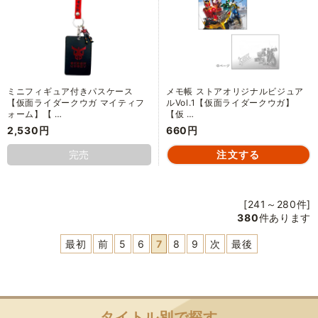
ミニフィギュア付きパスケース
メモ帳 ストアオリジナルビジュア
【仮面ライダークウガ マイティフ
ルVol.1【仮面ライダークウガ】
ォーム】【 …
【仮 …
2,530円
660円
完売
[241～280件]
380
件あります
最初
前
5
6
7
8
9
次
最後
タイトル別で探す