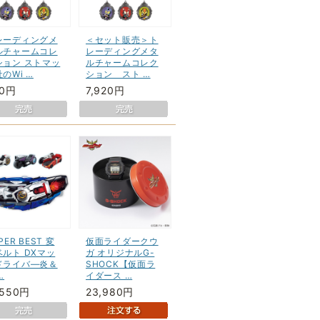
レーディングメ
＜セット販売＞ト
ルチャームコレ
レーディングメタ
ション ストマッ
ルチャームコレク
のWi …
ション スト …
90円
7,920円
PER BEST 変
仮面ライダークウ
ベルト DXマッ
ガ オリジナルG-
ドライバ―炎＆
SHOCK【仮面ラ
…
イダース …
,550円
23,980円