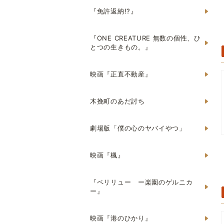
『免許返納!?』
『ONE CREATURE 無数の個性、ひ
とつの生きもの。』
映画『正直不動産』
木挽町のあだ討ち
劇場版「僕の心のヤバイやつ」
映画『楓』
『ペリリュー ー楽園のゲルニカ
ー』
映画『港のひかり』