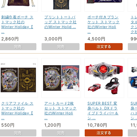
刺繍巾着ポーチ ス
プリントトートバ
ポーチ付きブラン
ト
トマック社の
ッグ ストマック社
ケット ストマック
タ
Winter Holiday【
のWinter Holid …
社のWinter Holi
ク
…
…
ク社
2,860円
3,000円
4,500円
9
クリアファイル ス
アートカード2枚
SUPER BEST 変
SU
トマック社の
セット ストマック
身ベルト DXドラ
身
Winter Holiday【
社のWinter Holi
イブドライバー＆
ハ
…
…
シ …
シ 
550円
1,200円
10,780円
11