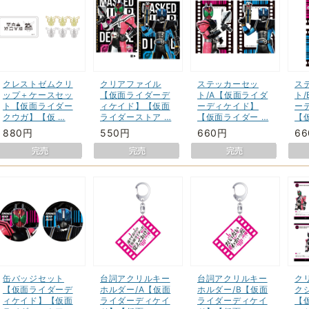
クレストゼムクリ
クリアファイル
ステッカーセッ
ス
ップ＋ケースセッ
【仮面ライダーデ
ト/A【仮面ライダ
ト
ト【仮面ライダー
ィケイド】【仮面
ーディケイド】
ー
クウガ】【仮 …
ライダーストア …
【仮面ライダー …
【
880円
550円
660円
6
缶バッジセット
台詞アクリルキー
台詞アクリルキー
ク
【仮面ライダーデ
ホルダー/A【仮面
ホルダー/B【仮面
クシ
ィケイド】【仮面
ライダーディケイ
ライダーディケイ
【