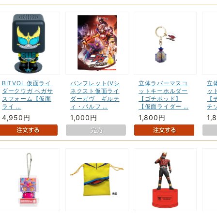
BITVOL 仮面ライ
パンフレット(Vシ
立体ラバーマスコ
立
ダークウガ ペガサ
ネクスト仮面ライ
ットキーホルダー
ッ
スフォーム【仮面
ダーガヴ ギルテ
【ゴチポッド】
【
ライ …
ィ・パルフ …
【仮面ライダー …
チ
4,950円
1,000円
1,800円
1,