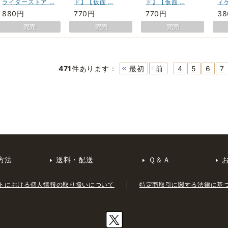
ライダーストア …
ド】【仮面 …
ド】【仮面 …
ィ
880円
770円
770円
3
471
件あります
：
最初
前
4
5
6
7
方法
送料・配送
Ｑ＆Ａ
トにおける個人情報の取り扱いについて
特定商取引に関する法律に基