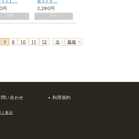
ケイド】 …
面ライダ …
80円
2,280円
8
9
10
11
12
次
最後
お問い合わせ
利用規約
づく表示