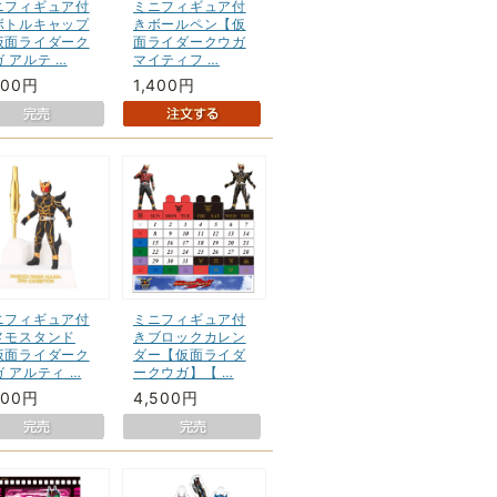
ニフィギュア付
ミニフィギュア付
ボトルキャップ
きボールペン【仮
仮面ライダーク
面ライダークウガ
 アルテ …
マイティフ …
000円
1,400円
ニフィギュア付
ミニフィギュア付
メモスタンド
きブロックカレン
仮面ライダーク
ダー【仮面ライダ
 アルティ …
ークウガ】【 …
900円
4,500円