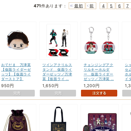
471
件あります
：
最初
前
4
5
6
7
おてだま 万津莫
ツインアクリルス
チェンジングアク
シ
【仮面ライダーゼ
タンド 仮面ライ
リルキーホルダ
セ
ッツ】【仮面ライ
ダーゼッツ／万津
ー 仮面ライダー
ホ
ダーストア】
莫【仮面ライ …
ゼッツ／万津莫 …
イ
950円
1,650円
1,200円
1,