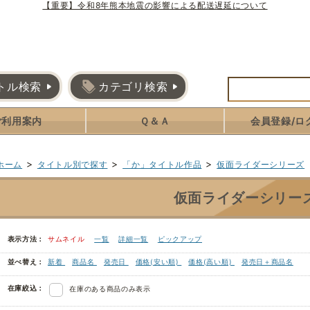
【重要】令和8年熊本地震の影響による配送遅延について
トル検索
カテゴリ検索
ご利用案内
Ｑ＆Ａ
会員登録/ロ
>
>
>
ホーム
タイトル別で探す
「か」タイトル作品
仮面ライダーシリーズ
仮面ライダーシリー
表示方法：
サムネイル
一覧
詳細一覧
ピックアップ
並べ替え：
新着
商品名
発売日
価格(安い順)
価格(高い順)
発売日＋商品名
在庫絞込：
在庫のある商品のみ表示