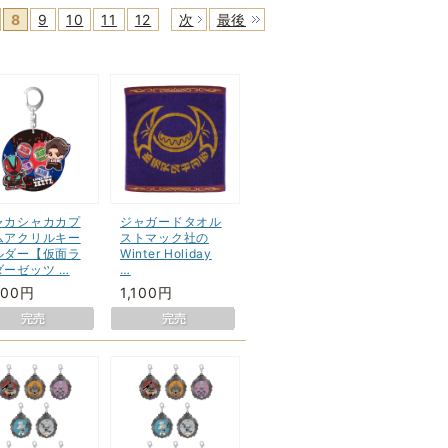
8
9
10
11
12
次
最後
ャカシャカカプ
ジャガードタオル
ムアクリルキー
ストマック社の
ルダー【仮面ラ
Winter Holiday
ダーゼッツ …
…
300円
1,100円