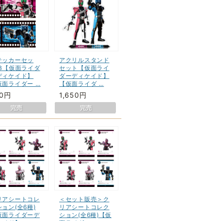
テッカーセッ
アクリルスタンド
/B【仮面ライダ
セット【仮面ライ
ディケイド】
ダーディケイド】
仮面ライダー …
【仮面ライダ …
60円
1,650円
リアシートコレ
＜セット販売＞ク
ョン(全6種)
リアシートコレク
仮面ライダーデ
ション(全6種)【仮