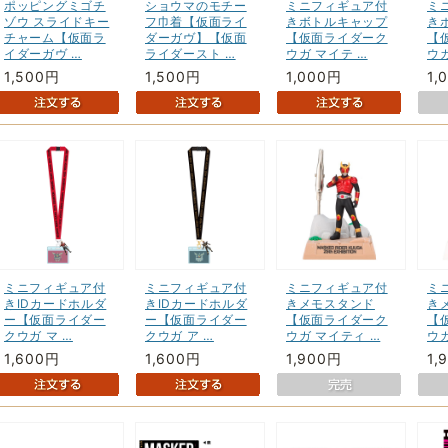
ポッピングミゴチ
ショウマのモチー
ミニフィギュア付
ミ
ゾウ スライドキー
フ巾着【仮面ライ
きボトルキャップ
き
チャーム【仮面ラ
ダーガヴ】【仮面
【仮面ライダーク
【
イダーガヴ …
ライダースト …
ウガ マイテ …
ウガ
1,500円
1,500円
1,000円
1,
ミニフィギュア付
ミニフィギュア付
ミニフィギュア付
ミ
きIDカードホルダ
きIDカードホルダ
きメモスタンド
き
ー【仮面ライダー
ー【仮面ライダー
【仮面ライダーク
【
クウガ マ …
クウガ ア …
ウガ マイティ …
ウガ
1,600円
1,600円
1,900円
1,