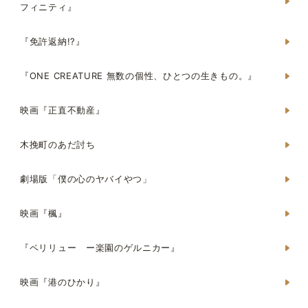
フィニティ』
『免許返納!?』
『ONE CREATURE 無数の個性、ひとつの生きもの。』
映画『正直不動産』
木挽町のあだ討ち
劇場版「僕の心のヤバイやつ」
映画『楓』
『ペリリュー ー楽園のゲルニカー』
映画『港のひかり』