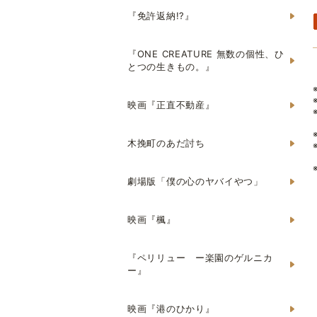
『免許返納!?』
『ONE CREATURE 無数の個性、ひ
とつの生きもの。』
映画『正直不動産』
木挽町のあだ討ち
劇場版「僕の心のヤバイやつ」
映画『楓』
『ペリリュー ー楽園のゲルニカ
ー』
映画『港のひかり』