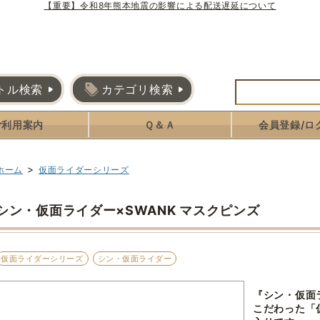
【重要】令和8年熊本地震の影響による配送遅延について
トル検索
カテゴリ検索
ご利用案内
Ｑ＆Ａ
会員登録/ロ
>
ホーム
仮面ライダーシリーズ
シン・仮面ライダー×SWANK マスクピンズ
仮面ライダーシリーズ
シン・仮面ライダー
『シン・仮面
こだわった「