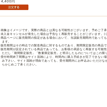
4,400円
※画像はイメージです。実際の商品とは異なる可能性がございます。予めご了承
※未入金キャンセルが発生した場合は予告なく再販売することがございます。(
※商品ページに販売期間の指定がある場合において、当該販売期間内であって
ます。
※販売期間はその時点での製造商品に対するものであり、期間限定販売の商品
※販売期間が設定されている商品であっても、お客様の承諾なく再販する可能
ただし「期間限定販売」「数量限定販売」と明示したものについてはこの限
※受付時間終了間際はサイト混雑により、時間内に購入手続きが完了できない
み下さい。サイト混雑が理由であっても、受付期間内にお申込みいただけな
らかじめご了承ください。