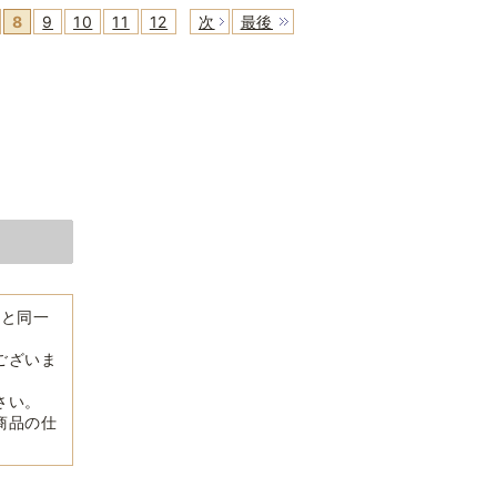
8
9
10
11
12
次
最後
品と同一
ございま
さい。
商品の仕