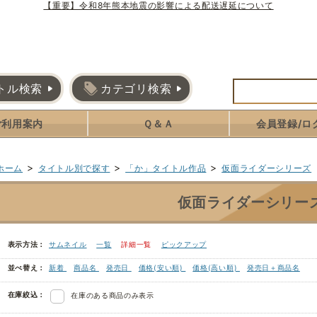
【重要】令和8年熊本地震の影響による配送遅延について
トル検索
カテゴリ検索
ご利用案内
Ｑ＆Ａ
会員登録/ロ
>
>
>
ホーム
タイトル別で探す
「か」タイトル作品
仮面ライダーシリーズ
仮面ライダーシリー
表示方法：
サムネイル
一覧
詳細一覧
ピックアップ
並べ替え：
新着
商品名
発売日
価格(安い順)
価格(高い順)
発売日＋商品名
在庫絞込：
在庫のある商品のみ表示