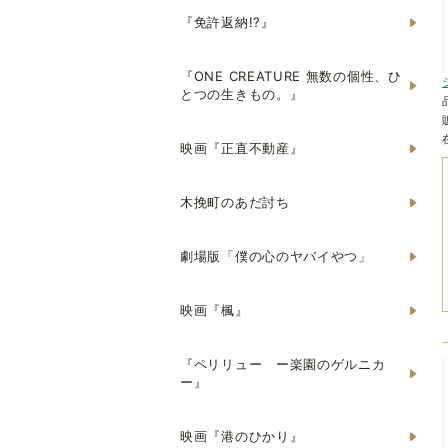
『免許返納!?』
『ONE CREATURE 無数の個性、ひ
とつの生きもの。』
映画『正直不動産』
木挽町のあだ討ち
劇場版「僕の心のヤバイやつ」
映画『楓』
『ペリリュー ー楽園のゲルニカ
ー』
映画『港のひかり』