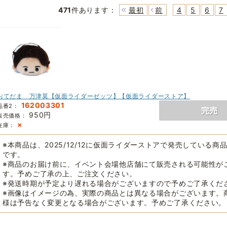
471
件あります
：
最初
前
4
5
6
7
おてだま 万津莫【仮面ライダーゼッツ】【仮面ライダーストア】
162003301
品番2：
950円
販売価格：
×
在庫：
※本商品は、2025/12/12に仮面ライダーストアで発売している商
です。
※商品のお届け前に、イベント会場他店舗にて販売される可能性が
す。予めご了承の上、ご注文ください。
※発送時期が予定より遅れる場合がございますので予めご了承くだ
※画像はイメージの為、実際の商品とは異なる場合がございます。
様は予告なく変更となる場合がございます。予めご了承ください。