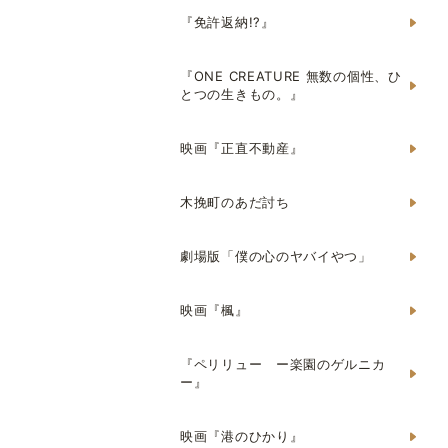
『免許返納!?』
『ONE CREATURE 無数の個性、ひ
とつの生きもの。』
映画『正直不動産』
木挽町のあだ討ち
劇場版「僕の心のヤバイやつ」
映画『楓』
『ペリリュー ー楽園のゲルニカ
ー』
映画『港のひかり』