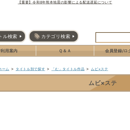
【重要】令和8年熊本地震の影響による配送遅延について
トル検索
カテゴリ検索
ご利用案内
Ｑ＆Ａ
会員登録/ロ
>
>
>
ホーム
タイトル別で探す
「む」タイトル作品
ムビ×ステ
ムビ×ステ