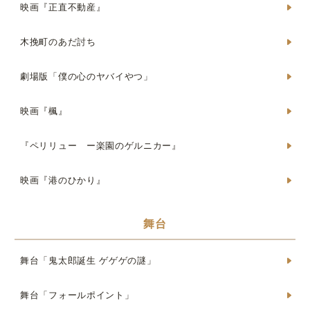
映画『正直不動産』
木挽町のあだ討ち
劇場版「僕の心のヤバイやつ」
映画『楓』
『ペリリュー ー楽園のゲルニカー』
映画『港のひかり』
舞台
舞台「鬼太郎誕生 ゲゲゲの謎」
舞台「フォールポイント」