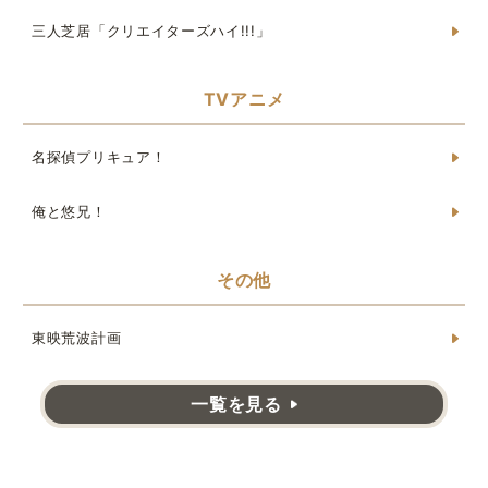
三人芝居「クリエイターズハイ!!!」
TVアニメ
名探偵プリキュア！
俺と悠兄！
その他
東映荒波計画
一覧を見る