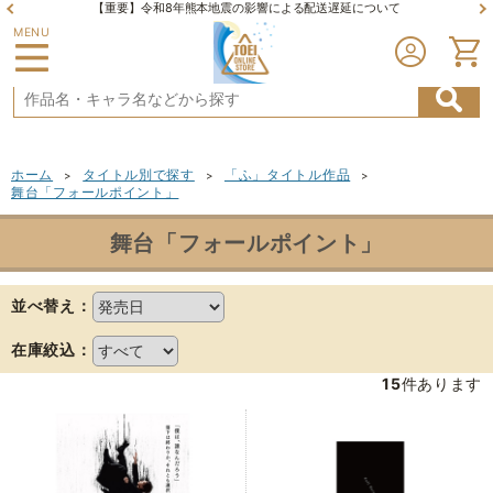
【重要】令和8年熊本地震の影響による配送遅延について
MENU
ホーム
タイトル別で探す
「ふ」タイトル作品
>
>
>
舞台「フォールポイント」
舞台「フォールポイント」
並べ替え：
在庫絞込：
15
件あります