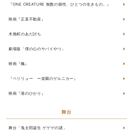
『ONE CREATURE 無数の個性、ひとつの生きもの。』
映画『正直不動産』
木挽町のあだ討ち
劇場版「僕の心のヤバイやつ」
映画『楓』
『ペリリュー ー楽園のゲルニカー』
映画『港のひかり』
舞台
舞台「鬼太郎誕生 ゲゲゲの謎」