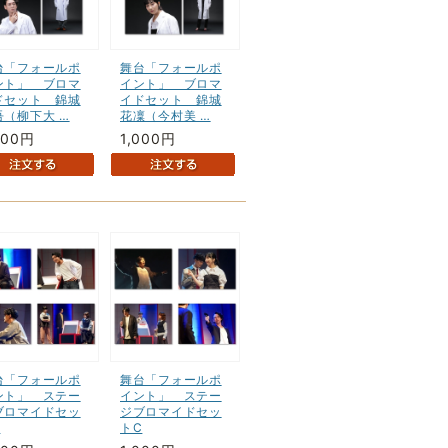
台「フォールポ
舞台「フォールポ
ント」 ブロマ
イント」 ブロマ
ドセット 錦城
イドセット 錦城
吾（柳下大 …
花凜（今村美 …
000円
1,000円
台「フォールポ
舞台「フォールポ
ント」 ステー
イント」 ステー
ブロマイドセッ
ジブロマイドセッ
B
トC