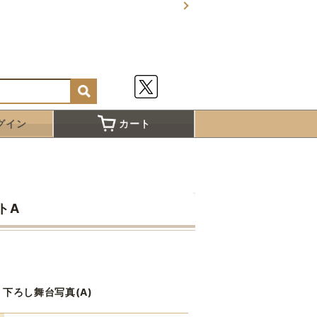
グイン
カート
トA
下ろし舞台写真(A)