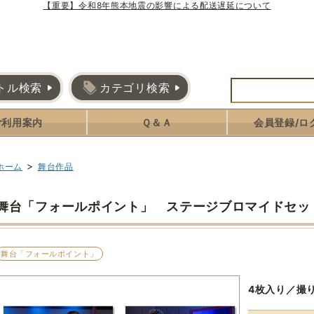
【重要】令和8年熊本地震の影響による配送遅延について
トル検索
カテゴリ検索
ご利用案内
Ｑ＆Ａ
会員登録/ロ
>
ホーム
舞台作品
舞台「フォールポイント」 ステージブロマイドセッ
舞台「フォールポイント」
4枚入り／撮り