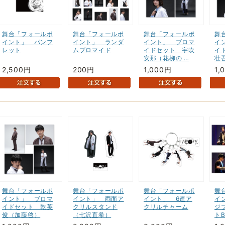
舞台「フォールポ
舞台「フォールポ
舞台「フォールポ
舞
イント」 パンフ
イント」 ランダ
イント」 ブロマ
イ
レット
ムブロマイド
イドセット 宇吹
イ
安那（花栁の …
壮
2,500円
200円
1,000円
1,
舞台「フォールポ
舞台「フォールポ
舞台「フォールポ
舞
イント」 ブロマ
イント」 両面ア
イント」 6連ア
イ
イドセット 乾英
クリルスタンド
クリルチャーム
ジ
俊（加藤啓）
（七沢直希）
ト