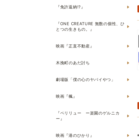
『免許返納!?』
『ONE CREATURE 無数の個性、ひ
とつの生きもの。』
映画『正直不動産』
木挽町のあだ討ち
劇場版「僕の心のヤバイやつ」
映画『楓』
『ペリリュー ー楽園のゲルニカ
ー』
映画『港のひかり』