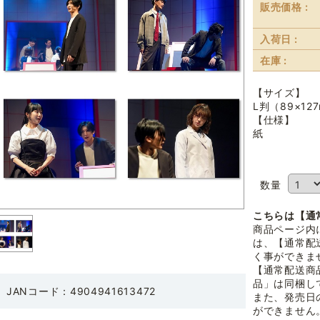
販売価格 :
入荷日 :
在庫 :
【サイズ】
L判（89×12
【仕様】
紙
数量
こちらは【通
商品ページ内
は、【通常配
く事ができま
【通常配送商
品」は同梱し
JANコード：4904941613472
また、発売日
ができません