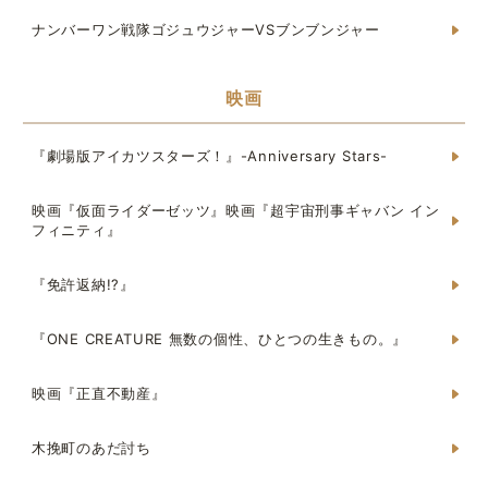
ナンバーワン戦隊ゴジュウジャーVSブンブンジャー
映画
『劇場版アイカツスターズ！』-Anniversary Stars-
映画『仮面ライダーゼッツ』映画『超宇宙刑事ギャバン イン
フィニティ』
『免許返納!?』
『ONE CREATURE 無数の個性、ひとつの生きもの。』
映画『正直不動産』
木挽町のあだ討ち